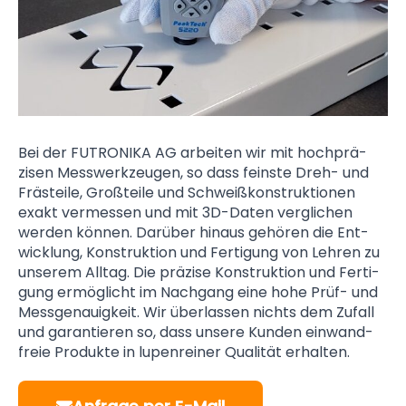
Bei der FUTRONIKA AG arbei­ten wir mit hoch­prä­
zisen Mess­werk­zeu­gen, so dass feinste Dreh- und
Fräs­teile, Groß­teile und Schweiß­kon­struk­tio­nen
exakt ver­messen und mit 3D-Daten ver­glichen
wer­den kön­nen. Dar­über hinaus gehö­ren die Ent­
wick­lung, Kon­strukt­ion und Ferti­gung von Leh­ren zu
unserem All­tag. Die prä­zise Kon­struk­tion und Ferti­
gung ermög­licht im Nach­gang eine hohe Prüf- und
Mess­genauig­keit. Wir über­lassen nichts dem Zufall
und garan­tie­ren so, dass unse­re Kun­den ein­wand­
freie Pro­dukte in lupen­rei­ner Quali­tät erhalten.