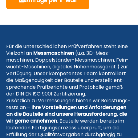
Anfrage per E-Mail
Für die unter­schied­lichen Prüf­ver­fahren steht eine
Viel­zahl an
Mess­maschinen
(u.a. 3D-Mess­
maschinen, Dop­pel­ständer-Mess­maschi­nen, Fein­
wucht-­Maschi­nen, digi­tales Höhen­mess­gerät ) zur
Ver­fügung. Unser kompe­tentes Team kon­trol­liert
die Maß­genau­ig­keit der Bau­teile und erstellt ent­
sprechende Prüf­berichte und Proto­kolle gemäß
der DIN EN ISO 9001 Zertifizierung.
Zusätzlich zu Ver­messungen bieten wir Belas­tungs­
tests an –
Ihre Vorstellungen und Anfor­derun­gen
an die Bau­teile sind unsere Heraus­for­derung, die
wir gerne annehmen.
Bauteile werden bereits im
lau­fen­den Fer­tigungs­pro­zess über­prüft, um die
Erfül­lung der Qua­litäts­vor­gaben durch­gängig zu