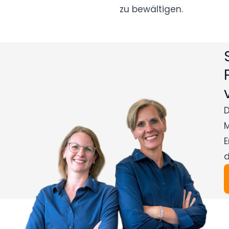
zu bewältigen.
D
M
E
d