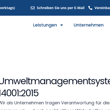
werktags)
Schreiben Sie uns per E-Mail
Vereinba
Leistungen
Unternehmen
ch DIN EN ISO 14001:2015
Umwelt­manage­ment­syst
14001:2015
Wir als Unter­nehmen tragen Ver­ant­wortung für di