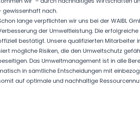
kommen wir – durch nach­hal­tiges Wirt­schaften
– gewissen­haft nach.
Schon lange ver­pflich­ten wir uns bei der WAIBL Gm
Verbes­serung der Umwelt­leistung. Die erfolgreiche Z
offiziell bestätigt. Unsere quali­fi­zier­ten Mit­ar­bei
siert mög­liche Risiken, die den Umweltschutz gefäh
beseitigen. Das Umwelt­management ist in alle Berei
matisch in sämt­liche Entschei­dungen mit einbe­zog
somit auf opti­male und nach­haltige Ressourcen­nu