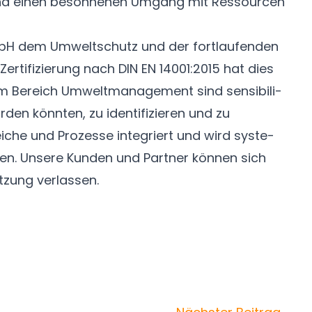
 und einen beson­nenen Umgang mit Ressourcen
bH dem Umwelt­schutz und der fort­lau­fen­den
erti­fizierung nach DIN EN 14001:2015 hat dies
ter im Bereich Umwelt­manage­ment sind sensi­bili­
rden könnten, zu identifizieren und zu
che und Pro­zesse inte­griert und wird syste­
en. Unsere Kun­den und Part­ner können sich
tzung verlassen.