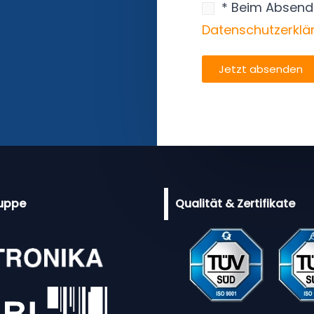
*
c
* Beim Absend
*
h
Datenschutzerklä
*
t
*
Jetzt absenden
*
uppe
Qualität & Zertifikate